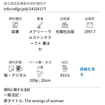
国立国会図書館永続的識別子
info:ndljp/pid/14326177
資料種別
著者
出版者
出版年
図書
メアリー・ウ
光陽社出版
1997.7
ルストンクラ
ーフト 著ほ
か
資料形態
ページ数・大き
NDC
さ等
詳細を見
る
紙・デジタル
933.6
209p ; 20cm
資料に関する注記
一般注記：
原タイトル: The wrongs of woman