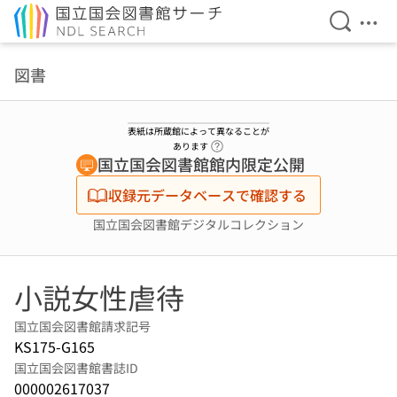
検索を開
メニ
本文へ移動
図書
表紙は所蔵館によって異なることが
ヘルプページへのリンク
あります
国立国会図書館館内限定公開
収録元データベースで確認する
国立国会図書館デジタルコレクション
小説女性虐待
国立国会図書館請求記号
KS175-G165
国立国会図書館書誌ID
000002617037