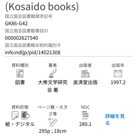
(Kosaido books)
国立国会図書館請求記号
GK86-G42
国立国会図書館書誌ID
000002627540
国立国会図書館永続的識別子
info:ndljp/pid/14021308
資料種別
著者
出版者
出版年
図書
大衆文学研究
廣済堂出版
1997.2
会 著
資料形態
ページ数・大き
NDC
さ等
詳細を見
る
紙・デジタル
289.1
295p ; 18cm