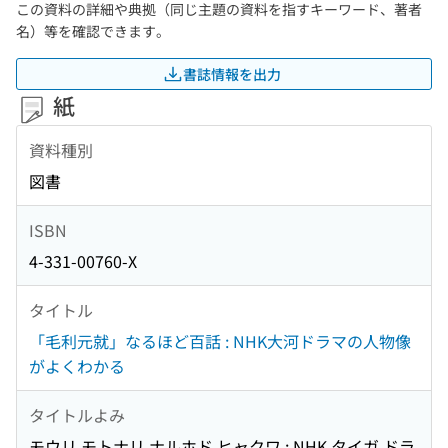
この資料の詳細や典拠（同じ主題の資料を指すキーワード、著者
名）等を確認できます。
書誌情報を出力
紙
資料種別
図書
ISBN
4-331-00760-X
タイトル
「毛利元就」なるほど百話 : NHK大河ドラマの人物像
がよくわかる
タイトルよみ
モウリ モトナリ ナルホド ヒャクワ : NHK タイガ ドラ