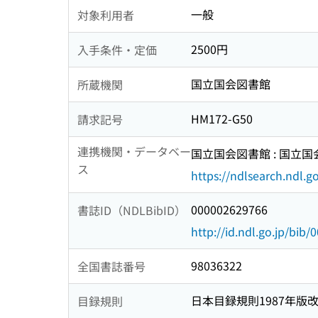
一般
対象利用者
2500円
入手条件・定価
国立国会図書館
所蔵機関
HM172-G50
請求記号
連携機関・データベー
国立国会図書館 : 国立
ス
https://ndlsearch.ndl.go
000002629766
書誌ID（NDLBibID）
http://id.ndl.go.jp/bib
98036322
全国書誌番号
日本目録規則1987年版
目録規則