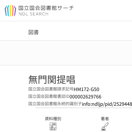
本文へ移動
図書
無門関提唱
HM172-G50
国立国会図書館請求記号
000002629766
国立国会図書館書誌ID
info:ndljp/pid/252944
国立国会図書館永続的識別子
資料種別
著者