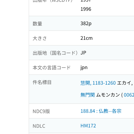
1996
382p
数量
21cm
大きさ
JP
出版地（国名コード）
jpn
本文の言語コード
件名標目
慧開, 1183-1260
エカイ, 1
無門関
ムモンカン
(
006
188.84 : 仏教--各宗
NDC9版
HM172
NDLC