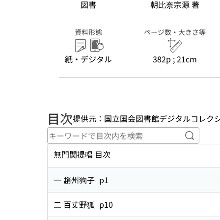
図書
朝比奈宗源 著
資料形態
ページ数・大きさ等
紙・デジタル
382p ; 21cm
目次
提供元：国立国会図書館デジタルコレク
キーワ
無門関提唱 目次
一 趙州狗子
p1
二 百丈野狐
p10