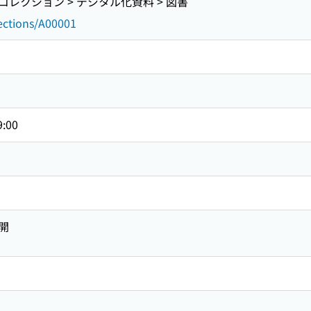
レクション > デジタル化資料 > 図書
lections/A00001
9:00
開