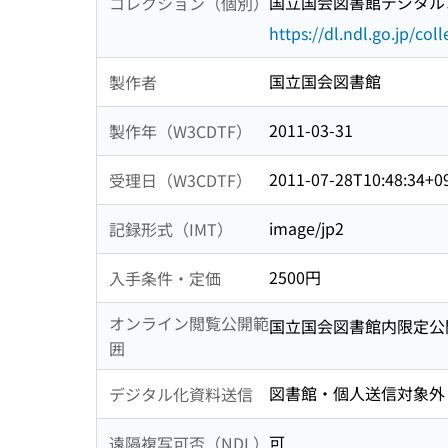
国立国会図書館デジタルコ
コレクション（個別）
https://dl.ndl.go.jp/col
国立国会図書館
製作者
2011-03-31
製作年（W3CDTF）
2011-07-28T10:48:34+0
受理日（W3CDTF）
image/jp2
記録形式（IMT）
2500円
入手条件・定価
オンライン閲覧公開範
国立国会図書館内限定公
囲
図書館・個人送信対象外
デジタル化資料送信
可
遠隔複写可否（NDL）