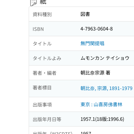
紙
図書
資料種別
4-7963-0604-8
ISBN
無門関提唱
タイトル
ムモンカン テイショウ
タイトルよみ
朝比奈宗源 著
著者・編者
著者標目
朝比奈, 宗源, 1891-1979
東京 : 山喜房佛書林
出版事項
1957.1(18版:1996.6)
出版年月日等
1957
出版年（W3CDTF）