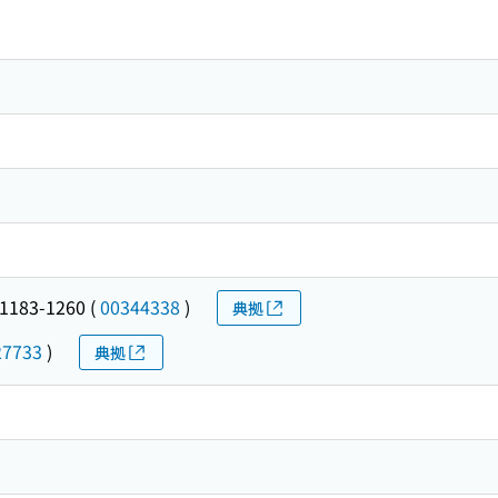
183-1260
(
00344338
)
典拠
27733
)
典拠