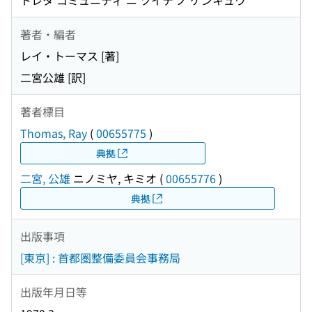
トレタ コミュニティ ニ ツイテ ノ ケンキュウ
著者・編者
レイ・トーマス [著]
二宮公雄 [訳]
著者標目
Thomas, Ray
(
00655775
)
典拠
二宮, 公雄
ニノミヤ, キミオ
(
00655776
)
典拠
出版事項
[東京] : 首都圏整備委員会事務局
出版年月日等