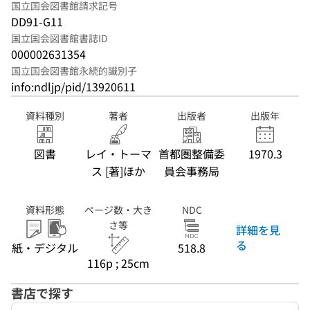
国立国会図書館請求記号
DD91-G11
国立国会図書館書誌ID
000002631354
国立国会図書館永続的識別子
info:ndljp/pid/13920611
資料種別
著者
出版者
出版年
図書
レイ・トーマ
首都圏整備委
1970.3
ス [著]ほか
員会事務局
資料形態
ページ数・大き
NDC
さ等
詳細を見
る
紙・デジタル
518.8
116p ; 25cm
書店で探す