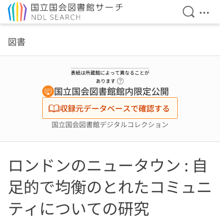
検索を開
メニ
本文へ移動
図書
表紙は所蔵館によって異なることが
ヘルプページへのリンク
あります
国立国会図書館館内限定公開
収録元データベースで確認する
国立国会図書館デジタルコレクション
ロンドンのニュータウン : 自
足的で均衡のとれたコミュニ
ティについての研究