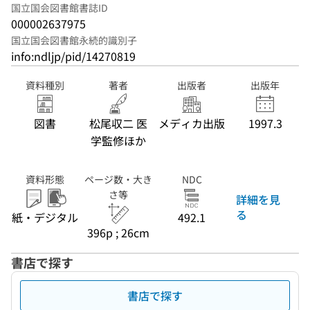
国立国会図書館書誌ID
000002637975
国立国会図書館永続的識別子
info:ndljp/pid/14270819
資料種別
著者
出版者
出版年
図書
松尾収二 医
メディカ出版
1997.3
学監修ほか
資料形態
ページ数・大き
NDC
さ等
詳細を見
る
紙・デジタル
492.1
396p ; 26cm
書店で探す
書店で探す