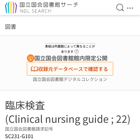
検索を開
メニ
本文へ移動
図書
表紙は所蔵館によって異なることが
ヘルプページへのリンク
あります
国立国会図書館館内限定公開
収録元データベースで確認する
国立国会図書館デジタルコレクション
臨床検査
(Clinical nursing guide ; 22)
国立国会図書館請求記号
SC231-G101