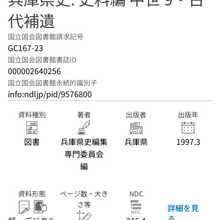
代補遺
国立国会図書館請求記号
GC167-23
国立国会図書館書誌ID
000002640256
国立国会図書館永続的識別子
info:ndljp/pid/9576800
資料種別
著者
出版者
出版年
図書
兵庫県史編集
兵庫県
1997.3
専門委員会
編
資料形態
ページ数・大き
NDC
さ等
詳細を見
る