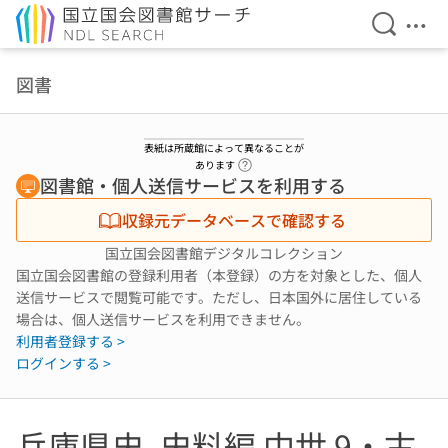
検索を開
メニ
本文へ移動
図書
表紙は所蔵館によって異なることが
ヘルプページへのリンク
あります
図書館・個人送信サービスを利用する
収録元データベースで確認する
国立国会図書館デジタルコレクション
国立国会図書館の登録利用者（本登録）の方を対象とした、個人
送信サービスで閲覧可能です。ただし、日本国外に居住している
場合は、個人送信サービスを利用できません。
利用者登録する >
ログインする >
兵庫県史. 史料編 中世 9・古