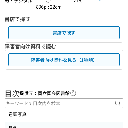
紙・デジタル
216.4
896p ; 22cm
書店で探す
書店で探す
障害者向け資料で読む
障害者向け資料を見る（1種類）
目次
提供元：国立国会図書館
ヘルプページへのリンク
キー
巻頭写真
凡例