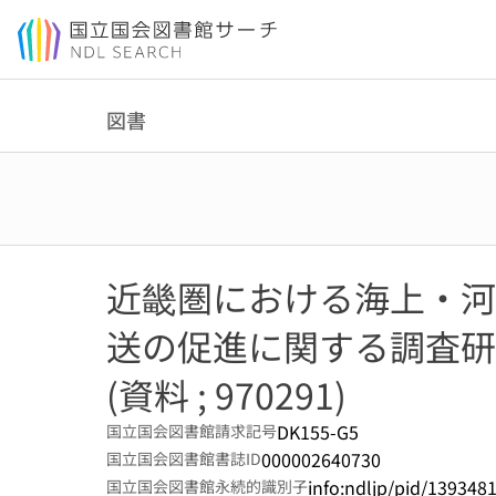
本文へ移動
図書
近畿圏における海上・河
送の促進に関する調査研
(資料 ; 970291)
DK155-G5
国立国会図書館請求記号
000002640730
国立国会図書館書誌ID
info:ndljp/pid/139348
国立国会図書館永続的識別子