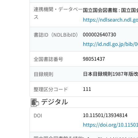
連携機関・データベー
国立国会図書館 : 国立
ス
https://ndlsearch.ndl.go
000002640730
書誌ID（NDLBibID）
http://id.ndl.go.jp/bib
98051437
全国書誌番号
日本目録規則1987年版
目録規則
111
整理区分コード
デジタル
10.11501/13934814
DOI
https://doi.org/10.115