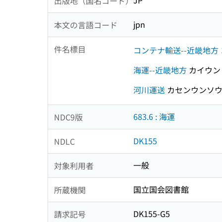
JP
出版地（国名コード）
jpn
本文の言語コード
件名標目
コンテナ輸送--近畿地方
海運--近畿地方
カイウン
河川運送
カセンウンソ
683.6 : 海運
NDC9版
DK155
NDLC
一般
対象利用者
国立国会図書館
所蔵機関
DK155-G5
請求記号