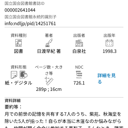
国立国会図書館書誌ID
000002641044
国立国会図書館永続的識別子
info:ndljp/pid/14251761
資料種別
著者
出版者
出版年
図書
日渡早紀 著
白泉社
1998.3
資料形態
ページ数・大き
NDC
さ等
詳細を見
る
紙・デジタル
726.1
289p ; 16cm
資料詳細
要約等：
月での前世の記憶を共有する7人のうち、紫苑、秋海棠を
除いた5人が揃った！自らが本当に木蓮なのか悩みながら