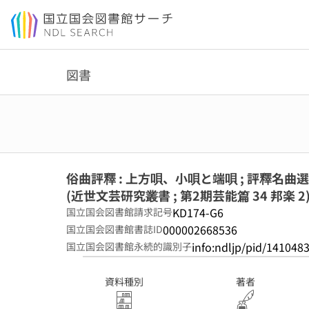
本文へ移動
図書
俗曲評釋 : 上方唄、小唄と端唄 ; 評釋名曲選
(近世文芸研究叢書 ; 第2期芸能篇 34 邦楽 2
KD174-G6
国立国会図書館請求記号
000002668536
国立国会図書館書誌ID
info:ndljp/pid/141048
国立国会図書館永続的識別子
資料種別
著者