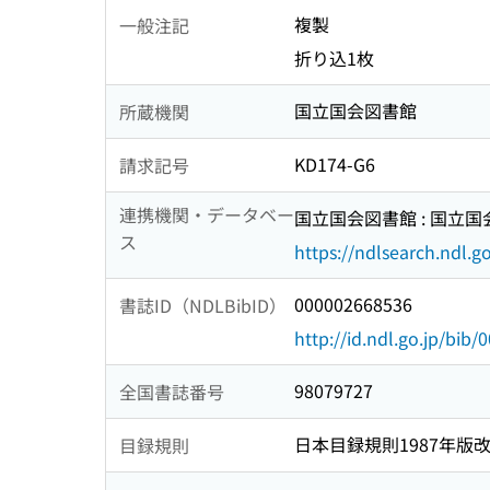
複製
一般注記
折り込1枚
国立国会図書館
所蔵機関
KD174-G6
請求記号
連携機関・データベー
国立国会図書館 : 国立
ス
https://ndlsearch.ndl.go
000002668536
書誌ID（NDLBibID）
http://id.ndl.go.jp/bib
98079727
全国書誌番号
日本目録規則1987年版
目録規則