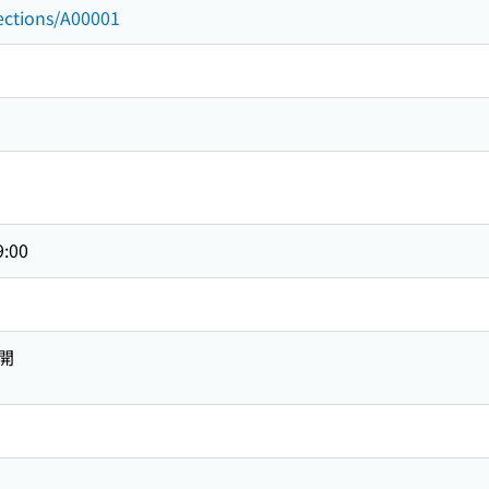
lections/A00001
9:00
開