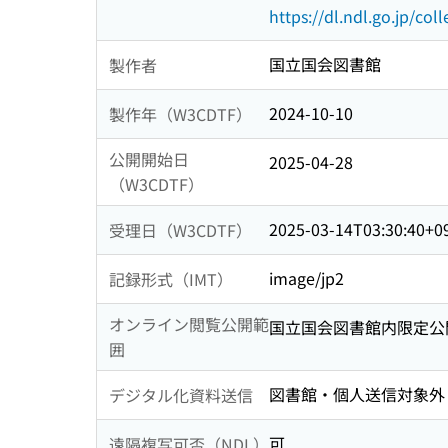
https://dl.ndl.go.jp/col
国立国会図書館
製作者
2024-10-10
製作年（W3CDTF）
公開開始日
2025-04-28
（W3CDTF）
2025-03-14T03:30:40+0
受理日（W3CDTF）
image/jp2
記録形式（IMT）
オンライン閲覧公開範
国立国会図書館内限定公
囲
図書館・個人送信対象外
デジタル化資料送信
可
遠隔複写可否（NDL）