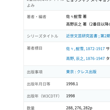
よみ
佐々醒雪 著
著者・編者
高野辰之 著（2番目以
近世文芸研究叢書 ; 第2期
シリーズタイトル
著者標目
佐々, 醒雪, 1872-1917
サッ
高野, 辰之, 1876-1947
タカ
東京 : クレス出版
出版事項
1998.1
出版年月日等
1998
出版年（W3CDTF）
288, 276, 282p
数量