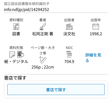
国立国会図書館永続的識別子
info:ndljp/pid/14294252
資料種別
著者
出版者
出版年
図書
松岡正剛 著
淡交社
1998.2
資料形態
ページ数・大き
NDC
さ等
詳細を見
る
紙・デジタル
704.9
256p ; 22cm
書店で探す
書店で探す