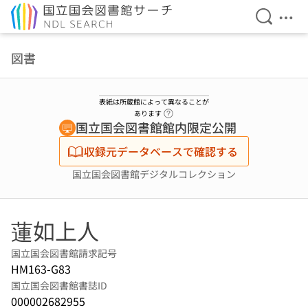
検索を開
メニ
本文へ移動
図書
表紙は所蔵館によって異なることが
ヘルプページへのリンク
あります
国立国会図書館館内限定公開
収録元データベースで確認する
国立国会図書館デジタルコレクション
蓮如上人
国立国会図書館請求記号
HM163-G83
国立国会図書館書誌ID
000002682955