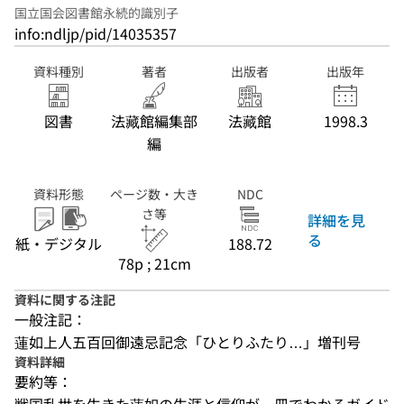
国立国会図書館永続的識別子
info:ndljp/pid/14035357
資料種別
著者
出版者
出版年
図書
法藏館編集部
法藏館
1998.3
編
資料形態
ページ数・大き
NDC
さ等
詳細を見
る
紙・デジタル
188.72
78p ; 21cm
資料に関する注記
一般注記：
蓮如上人五百回御遠忌記念「ひとりふたり…」増刊号
資料詳細
要約等：