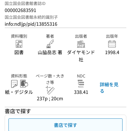
国立国会図書館書誌ID
000002683591
国立国会図書館永続的識別子
info:ndljp/pid/13855316
資料種別
著者
出版者
出版年
図書
山脇岳志 著
ダイヤモンド
1998.4
社
資料形態
ページ数・大き
NDC
さ等
詳細を見
る
紙・デジタル
338.41
237p ; 20cm
書店で探す
書店で探す