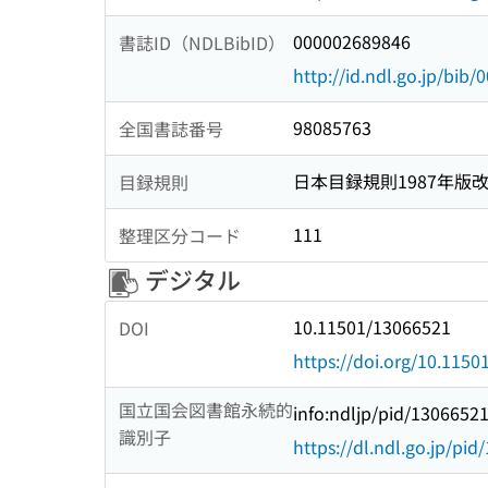
000002689846
書誌ID（NDLBibID）
http://id.ndl.go.jp/bib
98085763
全国書誌番号
日本目録規則1987年版
目録規則
111
整理区分コード
デジタル
10.11501/13066521
DOI
https://doi.org/10.115
国立国会図書館永続的
info:ndljp/pid/1306652
識別子
https://dl.ndl.go.jp/pi