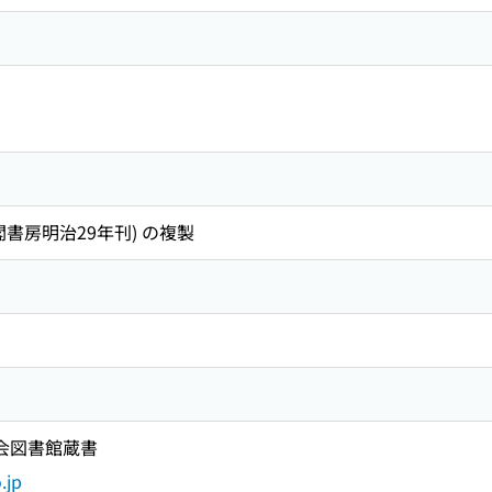
書房明治29年刊) の複製
国会図書館蔵書
.jp