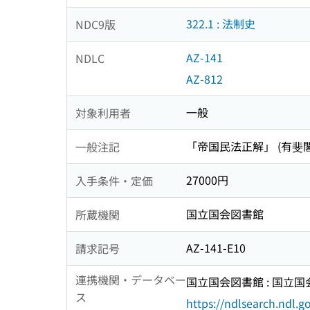
322.1 : 法制史
NDC9版
AZ-141
NDLC
AZ-812
一般
対象利用者
「帝国民法正解」 (有斐閣
一般注記
27000円
入手条件・定価
国立国会図書館
所蔵機関
AZ-141-E10
請求記号
連携機関・データベー
国立国会図書館 : 国立
ス
https://ndlsearch.ndl.go