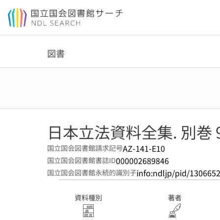
本文へ移動
図書
日本立法資料全集. 別巻 
AZ-141-E10
国立国会図書館請求記号
000002689846
国立国会図書館書誌ID
info:ndljp/pid/130665
国立国会図書館永続的識別子
資料種別
著者