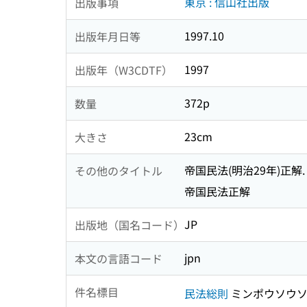
東京 : 信山社出版
出版事項
1997.10
出版年月日等
1997
出版年（W3CDTF）
372p
数量
23cm
大きさ
帝国民法(明治29年)正解.
その他のタイトル
帝国民法正解
JP
出版地（国名コード）
jpn
本文の言語コード
件名標目
民法総則
ミンポウソウ