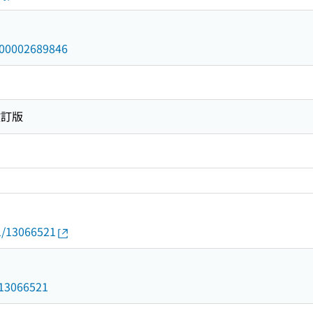
/000002689846
改訂版
01/13066521
1
d/13066521