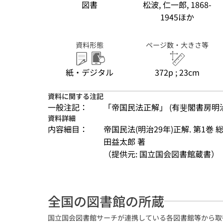
図書
松波, 仁一郎, 1868-
1945ほか
資料形態
ページ数・大きさ等
紙・デジタル
372p ; 23cm
資料に関する注記
一般注記：
「帝国民法正解」 (有斐閣書房明治
資料詳細
内容細目：
帝国民法(明治29年)正解. 第1巻 総
田益太郎 著
（提供元: 国立国会図書館蔵書）
全国の図書館の所蔵
国立国会図書館サーチが連携している各図書館等から取