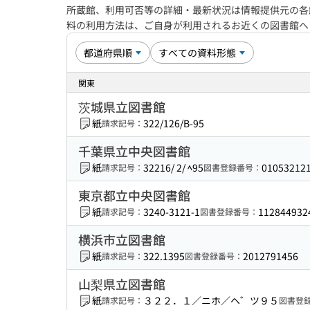
所蔵館、利用可否等の詳細・最新状況は情報提供元の各
料の利用方法は、ご自身が利用されるお近くの図書館
関東
茨城県立図書館
紙
322/126/B-95
請求記号：
千葉県立中央図書館
紙
32216/ 2/ ﾍ95
01053212
請求記号：
図書登録番号：
東京都立中央図書館
紙
3240-3121-1
112844932
請求記号：
図書登録番号：
横浜市立図書館
紙
322.1395
2012791456
請求記号：
図書登録番号：
山梨県立図書館
紙
３２２．１／ニホ／ヘ゛ツ９５
請求記号：
図書登