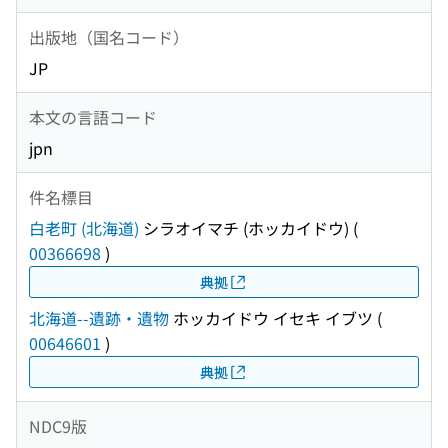
出版地（国名コード）
JP
本文の言語コード
jpn
件名標目
白老町 (北海道)
シラオイマチ (ホッカイドウ)
(
00366698
)
典拠
北海道--遺跡・遺物
ホッカイドウ イセキ イブツ
(
00646601
)
典拠
NDC9版