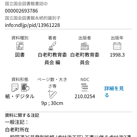
国立国会図書館書誌ID
000002693786
国立国会図書館永続的識別子
info:ndljp/pid/13961228
資料種別
著者
出版者
出版年
図書
白老町教育委
白老町教育委
1998.3
員会 編
員会
資料形態
ページ数・大き
NDC
さ等
詳細を見
る
紙・デジタル
210.0254
9p ; 30cm
資料に関する注記
一般注記：
白老町所在