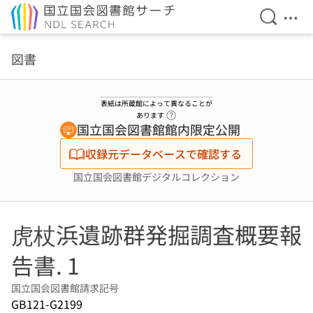
検索を開
メニ
本文へ移動
図書
表紙は所蔵館によって異なることが
ヘルプページへのリンク
あります
国立国会図書館館内限定公開
収録元データベースで確認する
国立国会図書館デジタルコレクション
虎杖浜遺跡群発掘調査概要報
告書. 1
国立国会図書館請求記号
GB121-G2199