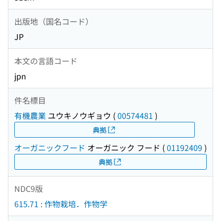
出版地（国名コード）
JP
本文の言語コード
jpn
件名標目
有機農業
ユウキノウギョウ
(
00574481
)
典拠
オーガニックフード
オーガニック フード
(
01192409
)
典拠
NDC9版
615.71 : 作物栽培．作物学