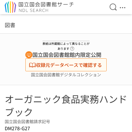
検索を開
メニ
本文へ移動
図書
表紙は所蔵館によって異なることが
ヘルプページへのリンク
あります
国立国会図書館館内限定公開
収録元データベースで確認する
国立国会図書館デジタルコレクション
オーガニック食品実務ハンド
ブック
国立国会図書館請求記号
DM278-G27