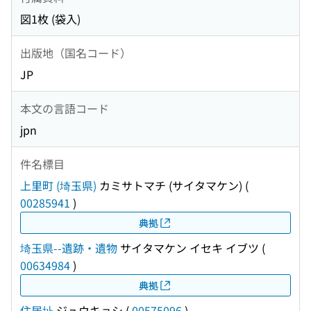
図1枚 (袋入)
出版地（国名コード）
JP
本文の言語コード
jpn
件名標目
上里町 (埼玉県)
カミサトマチ (サイタマケン)
(
00285941
)
典拠
埼玉県--遺跡・遺物
サイタマケン イセキ イブツ
(
00634984
)
典拠
住居址
ジュウキョシ
(
00575096
)