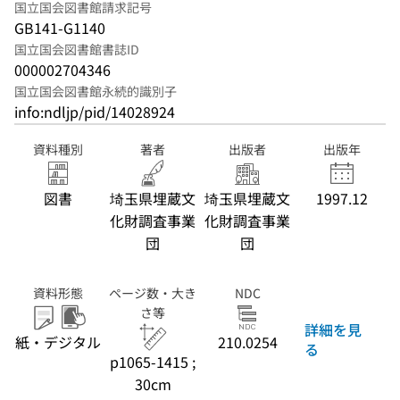
国立国会図書館請求記号
GB141-G1140
国立国会図書館書誌ID
000002704346
国立国会図書館永続的識別子
info:ndljp/pid/14028924
資料種別
著者
出版者
出版年
図書
埼玉県埋蔵文
埼玉県埋蔵文
1997.12
化財調査事業
化財調査事業
団
団
資料形態
ページ数・大き
NDC
さ等
詳細を見
紙・デジタル
210.0254
る
p1065-1415 ;
30cm