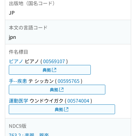
出版地（国名コード）
JP
本文の言語コード
jpn
件名標目
ピアノ
ピアノ
(
00569107
)
典拠
手--疾患
テ シッカン
(
00595765
)
典拠
運動医学
ウンドウイガク
(
00574004
)
典拠
NDC9版
763.2 : 楽器．器楽