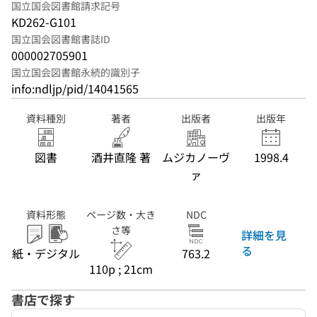
国立国会図書館請求記号
KD262-G101
国立国会図書館書誌ID
000002705901
国立国会図書館永続的識別子
info:ndljp/pid/14041565
資料種別
著者
出版者
出版年
図書
酒井直隆 著
ムジカノーヴ
1998.4
ァ
資料形態
ページ数・大き
NDC
さ等
詳細を見
る
紙・デジタル
763.2
110p ; 21cm
書店で探す