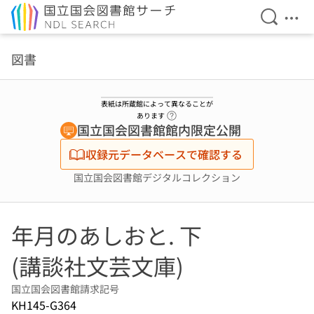
検索を開
メニ
本文へ移動
図書
表紙は所蔵館によって異なることが
ヘルプページへのリンク
あります
国立国会図書館館内限定公開
収録元データベースで確認する
国立国会図書館デジタルコレクション
年月のあしおと. 下
(講談社文芸文庫)
国立国会図書館請求記号
KH145-G364