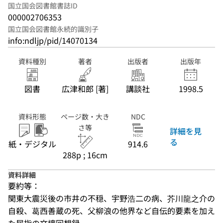
国立国会図書館書誌ID
000002706353
国立国会図書館永続的識別子
info:ndljp/pid/14070134
資料種別
著者
出版者
出版年
図書
広津和郎 [著]
講談社
1998.5
資料形態
ページ数・大き
NDC
さ等
詳細を見
る
紙・デジタル
914.6
288p ; 16cm
資料詳細
要約等：
関東大震災後の市井の不穏、宇野浩二の病、芥川龍之介の
自殺、葛西善蔵の死、父柳浪の他界など自伝的要素を加え