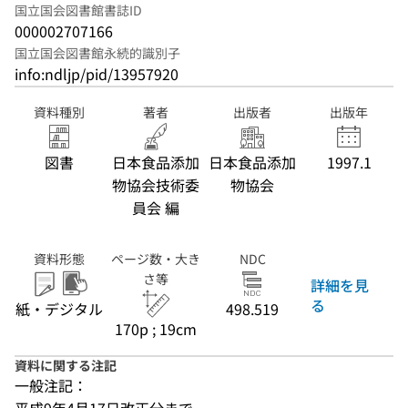
国立国会図書館書誌ID
000002707166
国立国会図書館永続的識別子
info:ndljp/pid/13957920
資料種別
著者
出版者
出版年
図書
日本食品添加
日本食品添加
1997.1
物協会技術委
物協会
員会 編
資料形態
ページ数・大き
NDC
さ等
詳細を見
る
紙・デジタル
498.519
170p ; 19cm
資料に関する注記
一般注記：