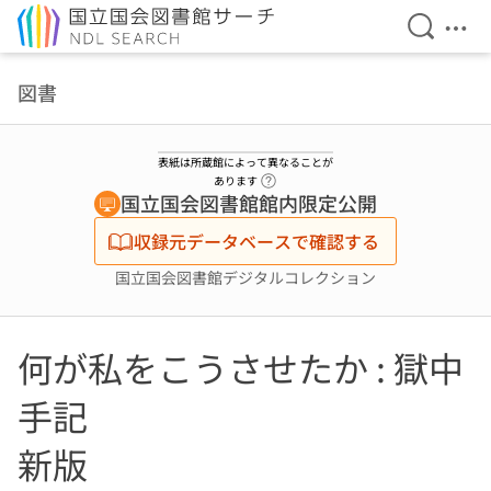
検索を開
メニ
本文へ移動
図書
表紙は所蔵館によって異なることが
ヘルプページへのリンク
あります
国立国会図書館館内限定公開
収録元データベースで確認する
国立国会図書館デジタルコレクション
何が私をこうさせたか : 獄中
手記
新版