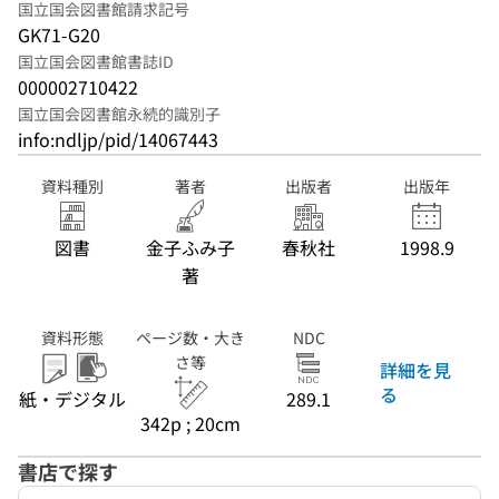
国立国会図書館請求記号
GK71-G20
国立国会図書館書誌ID
000002710422
国立国会図書館永続的識別子
info:ndljp/pid/14067443
資料種別
著者
出版者
出版年
図書
金子ふみ子
春秋社
1998.9
著
資料形態
ページ数・大き
NDC
さ等
詳細を見
る
紙・デジタル
289.1
342p ; 20cm
書店で探す