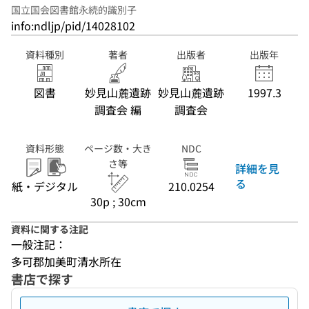
国立国会図書館永続的識別子
info:ndljp/pid/14028102
資料種別
著者
出版者
出版年
図書
妙見山麓遺跡
妙見山麓遺跡
1997.3
調査会 編
調査会
資料形態
ページ数・大き
NDC
さ等
詳細を見
る
紙・デジタル
210.0254
30p ; 30cm
資料に関する注記
一般注記：
多可郡加美町清水所在
書店で探す