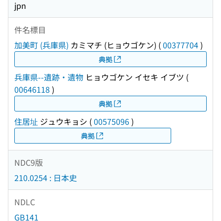
jpn
件名標目
加美町 (兵庫県)
カミマチ (ヒョウゴケン)
(
00377704
)
典拠
兵庫県--遺跡・遺物
ヒョウゴケン イセキ イブツ
(
00646118
)
典拠
住居址
ジュウキョシ
(
00575096
)
典拠
NDC9版
210.0254 : 日本史
NDLC
GB141