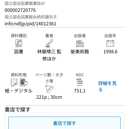
国立国会図書館書誌ID
000002720776
国立国会図書館永続的識別子
info:ndljp/pid/14012361
資料種別
著者
出版者
出版年
図書
林屋晴三 監
樂美術館
1998.6
修ほか
資料形態
ページ数・大き
NDC
さ等
詳細を見
る
紙・デジタル
751.1
221p ; 30cm
書店で探す
書店で探す