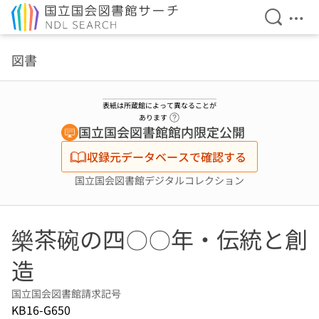
検索を開
メニ
本文へ移動
図書
表紙は所蔵館によって異なることが
ヘルプページへのリンク
あります
国立国会図書館館内限定公開
収録元データベースで確認する
国立国会図書館デジタルコレクション
樂茶碗の四〇〇年・伝統と創
造
国立国会図書館請求記号
KB16-G650