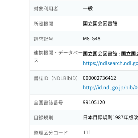
一般
対象利用者
国立国会図書館
所蔵機関
M8-G48
請求記号
連携機関・データベー
国立国会図書館 : 国立
ス
https://ndlsearch.ndl.go
000002736412
書誌ID（NDLBibID）
http://id.ndl.go.jp/bib
99105120
全国書誌番号
日本目録規則1987年版
目録規則
111
整理区分コード