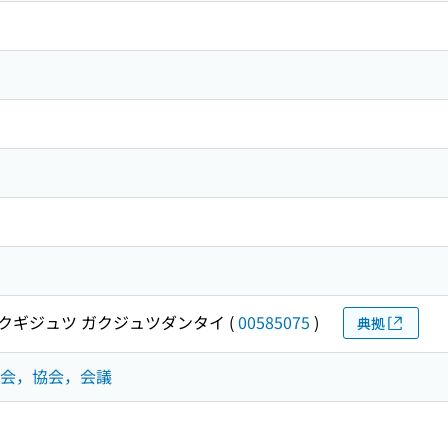
クギジュツ ガクジュツダンタイ
(
00585075
)
典拠
：学会，協会，会議