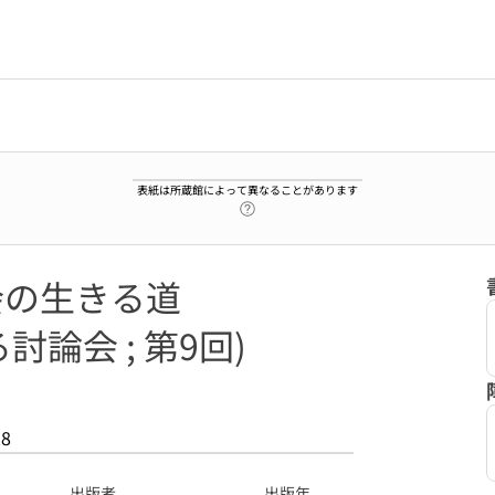
表紙は所蔵館によって異なることがあります
ヘルプページへのリンク
会の生きる道
論会 ; 第9回)
28
出版者
出版年