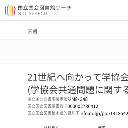
本文へ移動
図書
21世紀へ向かって学協
(学協会共通問題に関する討
M8-G48
国立国会図書館請求記号
000002736412
国立国会図書館書誌ID
info:ndljp/pid/141854
国立国会図書館永続的識別子
資料種別
著者