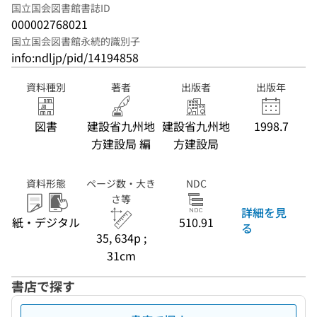
国立国会図書館書誌ID
000002768021
国立国会図書館永続的識別子
info:ndljp/pid/14194858
資料種別
著者
出版者
出版年
図書
建設省九州地
建設省九州地
1998.7
方建設局 編
方建設局
資料形態
ページ数・大き
NDC
さ等
詳細を見
紙・デジタル
510.91
る
35, 634p ;
31cm
書店で探す