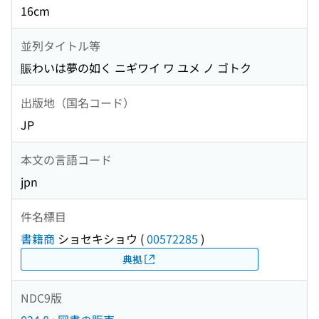
16cm
並列タイトル等
賑わいは夢の如く ニギワイ ワ ユメ ノ ゴトク
出版地（国名コード）
JP
本文の言語コード
jpn
件名標目
書籍商
ショセキショウ
(
00572285
)
典拠
NDC9版