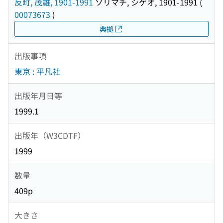
反町, 茂雄, 1901-1991
ソリマチ, シゲオ, 1901-1991
(
00073673
)
典拠
出版事項
東京 : 平凡社
出版年月日等
1999.1
出版年（W3CDTF）
1999
数量
409p
大きさ