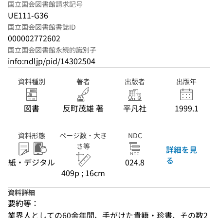
国立国会図書館請求記号
UE111-G36
国立国会図書館書誌ID
000002772602
国立国会図書館永続的識別子
info:ndljp/pid/14302504
資料種別
著者
出版者
出版年
図書
反町茂雄 著
平凡社
1999.1
資料形態
ページ数・大き
NDC
さ等
詳細を見
る
紙・デジタル
024.8
409p ; 16cm
資料詳細
要約等：
業界人としての60余年間、手がけた貴籍・珍書、その数2