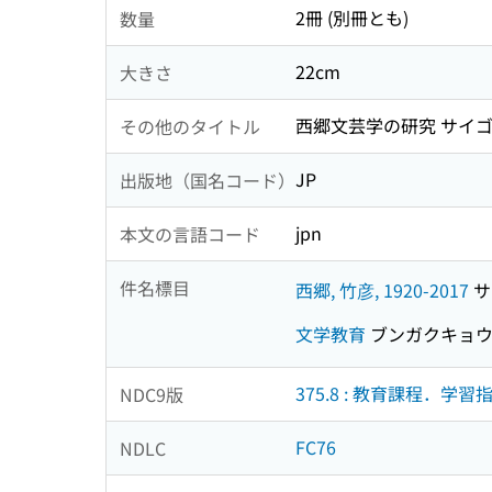
2冊 (別冊とも)
数量
22cm
大きさ
西郷文芸学の研究 サイゴ
その他のタイトル
JP
出版地（国名コード）
jpn
本文の言語コード
件名標目
西郷, 竹彦, 1920-2017
サ
文学教育
ブンガクキョ
375.8 : 教育課程．学
NDC9版
FC76
NDLC