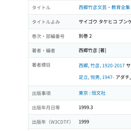
西郷竹彦文芸・教育全集
タイトル
サイゴウ タケヒコ ブン
タイトルよみ
別巻 2
巻次・部編番号
西郷竹彦 [著]
著者・編者
著者標目
西郷, 竹彦, 1920-2017
サ
足立, 悦男, 1947-
アダチ, 
東京 : 恒文社
出版事項
1999.3
出版年月日等
1999
出版年（W3CDTF）