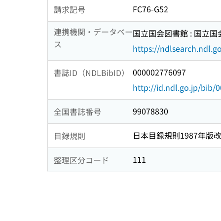
FC76-G52
請求記号
連携機関・データベー
国立国会図書館 : 国立
ス
https://ndlsearch.ndl.go
000002776097
書誌ID（NDLBibID）
http://id.ndl.go.jp/bib
99078830
全国書誌番号
日本目録規則1987年版
目録規則
111
整理区分コード