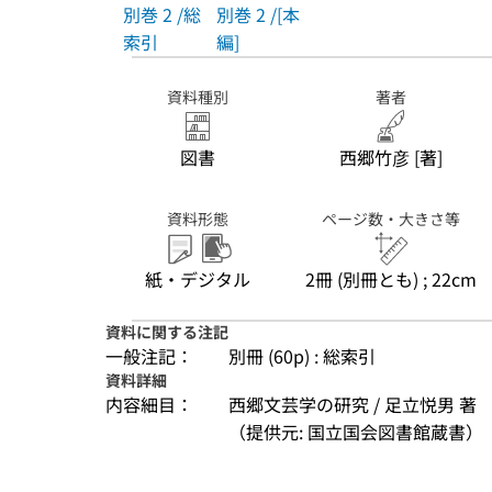
別巻 2 /総
別巻 2 /[本
索引
編]
資料種別
著者
図書
西郷竹彦 [著]
資料形態
ページ数・大きさ等
紙・デジタル
2冊 (別冊とも) ; 22cm
資料に関する注記
一般注記：
別冊 (60p) : 総索引
資料詳細
内容細目：
西郷文芸学の研究 / 足立悦男 著
（提供元: 国立国会図書館蔵書）