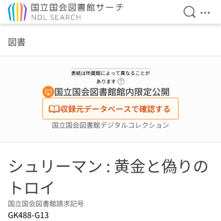
検索を開
メニ
本文へ移動
図書
表紙は所蔵館によって異なることが
ヘルプページへのリンク
あります
国立国会図書館館内限定公開
収録元データベースで確認する
国立国会図書館デジタルコレクション
シュリーマン : 黄金と偽りの
トロイ
国立国会図書館請求記号
GK488-G13