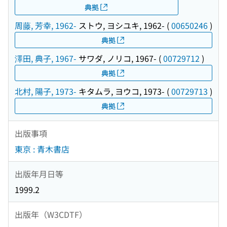
典拠
周藤, 芳幸, 1962-
ストウ, ヨシユキ, 1962-
(
00650246
)
典拠
澤田, 典子, 1967-
サワダ, ノリコ, 1967-
(
00729712
)
典拠
北村, 陽子, 1973-
キタムラ, ヨウコ, 1973-
(
00729713
)
典拠
出版事項
東京 : 青木書店
出版年月日等
1999.2
出版年（W3CDTF）