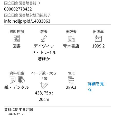
国立国会図書館書誌ID
000002778432
国立国会図書館永続的識別子
info:ndljp/pid/14033063
資料種別
著者
出版者
出版年
図書
デイヴィッ
青木書店
1999.2
ド・トレイル
著ほか
資料形態
ページ数・大き
NDC
さ等
詳細を見
紙・デジタル
289.3
る
438, 75p ;
20cm
資料に関する注記