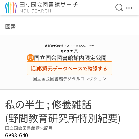
検索を開
メニ
本文へ移動
図書
表紙は所蔵館によって異なることが
ヘルプページへのリンク
あります
国立国会図書館館内限定公開
収録元データベースで確認する
国立国会図書館デジタルコレクション
私の半生 ; 修養雑話
(野間教育研究所特別紀要)
国立国会図書館請求記号
GK98-G40