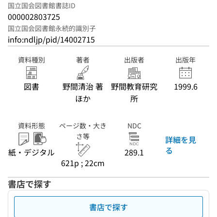
国立国会図書館書誌ID
000002803725
国立国会図書館永続的識別子
info:ndljp/pid/14002715
資料種別
著者
出版者
出版年
図書
野間清治 著
野間教育研究
1999.6
ほか
所
資料形態
ページ数・大き
NDC
さ等
詳細を見
る
紙・デジタル
289.1
621p ; 22cm
書店で探す
書店で探す