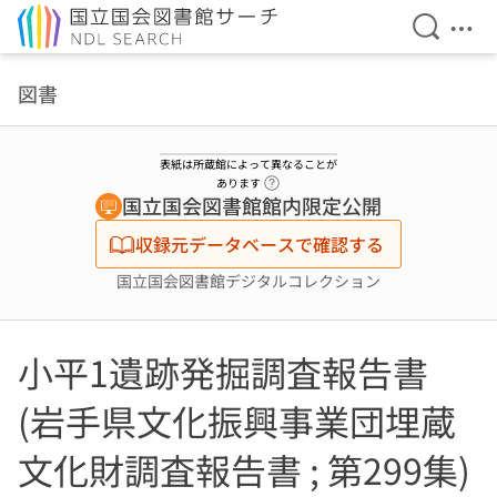
検索を開
メニ
本文へ移動
図書
表紙は所蔵館によって異なることが
ヘルプページへのリンク
あります
国立国会図書館館内限定公開
収録元データベースで確認する
国立国会図書館デジタルコレクション
小平1遺跡発掘調査報告書
(岩手県文化振興事業団埋蔵
文化財調査報告書 ; 第299集)