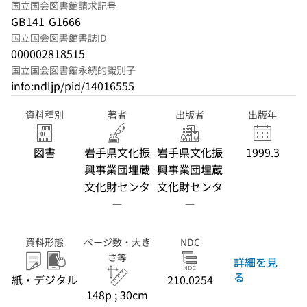
国立国会図書館請求記号
GB141-G1666
国立国会図書館書誌ID
000002818515
国立国会図書館永続的識別子
info:ndljp/pid/14016555
資料種別
著者
出版者
出版年
図書
岩手県文化振
岩手県文化振
1999.3
興事業団埋蔵
興事業団埋蔵
文化財センタ
文化財センタ
ー
ー
資料形態
ページ数・大き
NDC
さ等
詳細を見
る
紙・デジタル
210.0254
148p ; 30cm