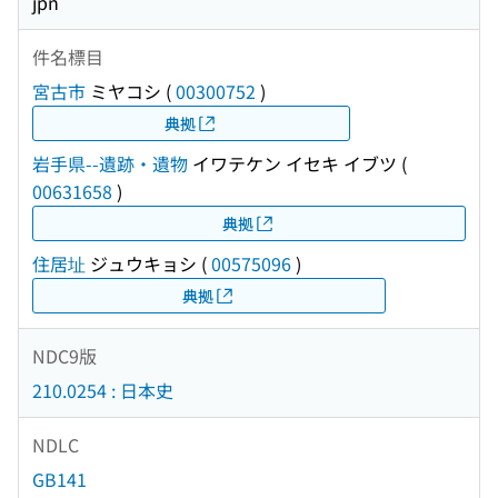
jpn
件名標目
宮古市
ミヤコシ
(
00300752
)
典拠
岩手県--遺跡・遺物
イワテケン イセキ イブツ
(
00631658
)
典拠
住居址
ジュウキョシ
(
00575096
)
典拠
NDC9版
210.0254 : 日本史
NDLC
GB141