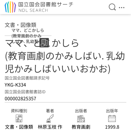
検索を開
メニ
本文へ移動
文書・図像類
ママ、どこかしら
(教育画劇のかみ
ママ、どこかしら
しばい. 乳幼児か
みしばいいいおか
(教育画劇のかみしばい. 乳幼
お)
児かみしばいいいおかお)
国立国会図書館請求記号
YKG-K334
国立国会図書館書誌ID
000002825357
資料種別
著者
出版者
出版年
文書・図像類
林原玉枝 作
教育画劇
1999.8