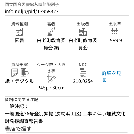
国立国会図書館永続的識別子
info:ndljp/pid/13958322
資料種別
著者
出版者
出版年
図書
白老町教育委
白老町教育委
1999.9
員会 編
員会
資料形態
ページ数・大き
NDC
さ等
詳細を見
る
紙・デジタル
210.0254
245p ; 30cm
資料に関する注記
一般注記：
一般国道36号登別拡幅 (虎杖浜工区) 工事に伴う埋蔵文化
財発掘調査報告書
書店で探す