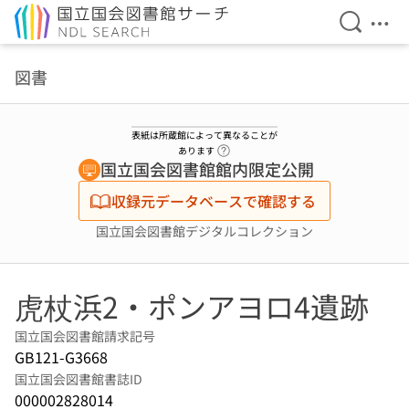
検索を開
メニ
本文へ移動
図書
表紙は所蔵館によって異なることが
ヘルプページへのリンク
あります
国立国会図書館館内限定公開
収録元データベースで確認する
国立国会図書館デジタルコレクション
虎杖浜2・ポンアヨロ4遺跡
国立国会図書館請求記号
GB121-G3668
国立国会図書館書誌ID
000002828014