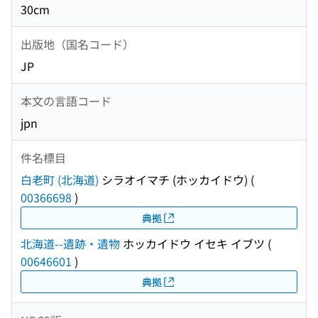
30cm
出版地（国名コード）
JP
本文の言語コード
jpn
件名標目
白老町 (北海道)
シラオイマチ (ホッカイドウ)
(
00366698
)
典拠
北海道--遺跡・遺物
ホッカイドウ イセキ イブツ
(
00646601
)
典拠