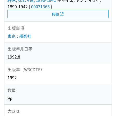
杵家, 弥七 4世, 1890-1942
キネイエ, ヤシチ 4セイ,
1890-1942
(
00031365
)
典拠
出版事項
東京 : 邦楽社
出版年月日等
1992.8
出版年（W3CDTF）
1992
数量
9p
大きさ