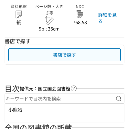
資料形態
ページ数・大き
NDC
さ等
詳細を見
る
紙
768.58
9p ; 26cm
書店で探す
書店で探す
目次
提供元：国立国会図書館
ヘルプページへのリンク
キー
小鍛冶
全国の図書館の所蔵