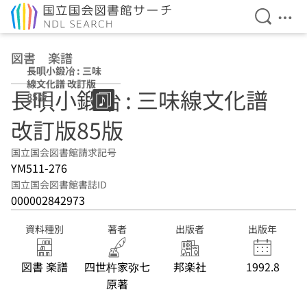
検索を開
メニ
本文へ移動
図書 楽譜
長唄小鍛冶 : 三味
線文化譜 改訂版
長唄小鍛冶 : 三味線文化譜
85版
改訂版85版
国立国会図書館請求記号
YM511-276
国立国会図書館書誌ID
000002842973
資料種別
著者
出版者
出版年
図書 楽譜
四世杵家弥七
邦楽社
1992.8
原著