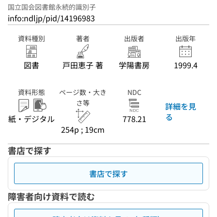
国立国会図書館永続的識別子
info:ndljp/pid/14196983
資料種別
著者
出版者
出版年
図書
戸田恵子 著
学陽書房
1999.4
資料形態
ページ数・大き
NDC
さ等
詳細を見
る
紙・デジタル
778.21
254p ; 19cm
書店で探す
書店で探す
障害者向け資料で読む