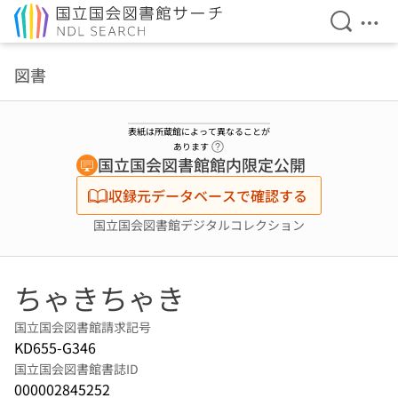
検索を開
メニ
本文へ移動
図書
表紙は所蔵館によって異なることが
ヘルプページへのリンク
あります
国立国会図書館館内限定公開
収録元データベースで確認する
国立国会図書館デジタルコレクション
ちゃきちゃき
国立国会図書館請求記号
KD655-G346
国立国会図書館書誌ID
000002845252