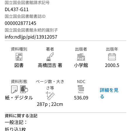
国立国会図書館請求記号
DL437-G11
国立国会図書館書誌ID
000002877145
国立国会図書館永続的識別子
info:ndljp/pid/13912057
資料種別
著者
出版者
出版年
図書
高橋団吉 著
小学館
2000.5
資料形態
ページ数・大き
NDC
さ等
詳細を見
る
紙・デジタル
536.09
287p ; 22cm
資料に関する注記
一般注記：
折り込1枚