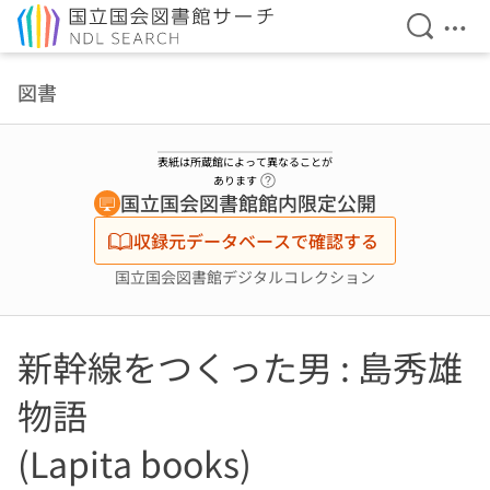
検索を開
メニ
本文へ移動
図書
表紙は所蔵館によって異なることが
ヘルプページへのリンク
あります
国立国会図書館館内限定公開
収録元データベースで確認する
国立国会図書館デジタルコレクション
新幹線をつくった男 : 島秀雄
物語
(Lapita books)