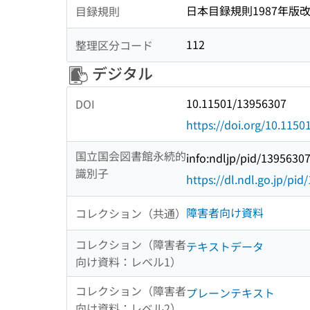
日本目録規則1987年版
目録規則
112
整理区分コード
デジタル
10.11501/13956307
DOI
https://doi.org/10.115
国立国会図書館永続的
info:ndljp/pid/1395630
識別子
https://dl.ndl.go.jp/pi
障害者向け資料
コレクション（共通）
コレクション（障害者
テキストデータ
向け資料：レベル1）
コレクション（障害者
プレーンテキスト
向け資料：レベル2）