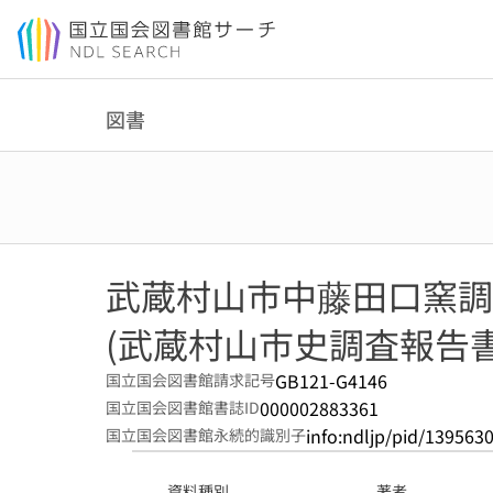
本文へ移動
図書
武蔵村山市中藤田口窯調
(武蔵村山市史調査報告書 
GB121-G4146
国立国会図書館請求記号
000002883361
国立国会図書館書誌ID
info:ndljp/pid/139563
国立国会図書館永続的識別子
資料種別
著者