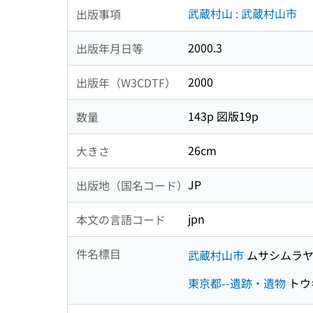
武蔵村山 : 武蔵村山市
出版事項
2000.3
出版年月日等
2000
出版年（W3CDTF）
143p 図版19p
数量
26cm
大きさ
JP
出版地（国名コード）
jpn
本文の言語コード
件名標目
武蔵村山市
ムサシムラヤ
東京都--遺跡・遺物
トウ