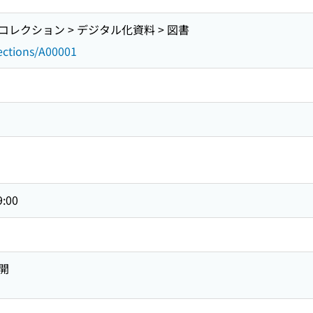
レクション > デジタル化資料 > 図書
lections/A00001
9:00
開