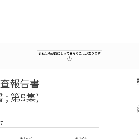
表紙は所蔵館によって異なることがあります
ヘルプページへのリンク
査報告書
; 第9集)
07
出版者
出版年