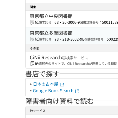
関東
東京都立中央図書館
紙
68・20-3006-9
5001158
請求記号：
図書登録番号：
東京都立多摩図書館
紙
78・21B-3002-9B
50022
請求記号：
図書登録番号：
その他
CiNii Research
検索サービス
紙
遷移先のサイトで、CiNii Researchが連携してい
書店で探す
日本の古本屋
Google Book Search
障害者向け資料で読む
他サービス