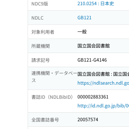
210.0254 : 日本史
NDC9版
GB121
NDLC
一般
対象利用者
国立国会図書館
所蔵機関
GB121-G4146
請求記号
連携機関・データベー
国立国会図書館 : 国立
ス
https://ndlsearch.ndl.go
000002883361
書誌ID（NDLBibID）
http://id.ndl.go.jp/bib
20057574
全国書誌番号