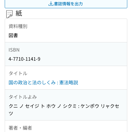
書誌情報を出力
紙
資料種別
図書
ISBN
4-7710-1141-9
タイトル
国の政治と法のしくみ : 憲法略説
タイトルよみ
クニ ノ セイジ ト ホウ ノ シクミ : ケンポウ リャクセ
ツ
著者・編者