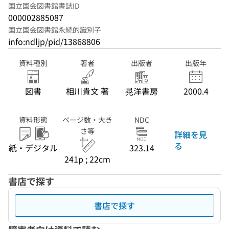
国立国会図書館書誌ID
000002885087
国立国会図書館永続的識別子
info:ndljp/pid/13868806
資料種別
著者
出版者
出版年
図書
相川貴文 著
晃洋書房
2000.4
資料形態
ページ数・大き
NDC
さ等
詳細を見
る
紙・デジタル
323.14
241p ; 22cm
書店で探す
書店で探す