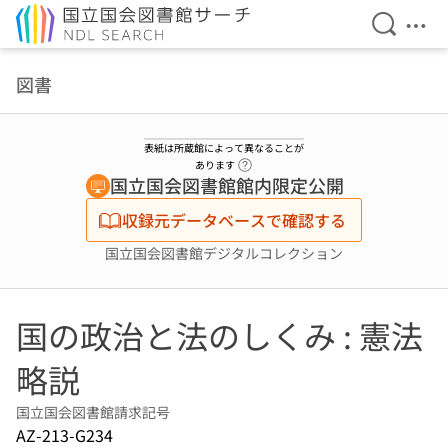
検索を開
メニ
本文へ移動
図書
表紙は所蔵館によって異なることが
ヘルプページへのリンク
あります
国立国会図書館館内限定公開
収録元データベースで確認する
国立国会図書館デジタルコレクション
国の政治と法のしくみ : 憲法
略説
国立国会図書館請求記号
AZ-213-G234