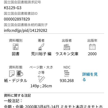
国立国会図書館請求記号
KS129-G3
国立国会図書館書誌ID
000002897829
国立国会図書館永続的識別子
info:ndljp/pid/14129282
資料種別
著者
出版者
出版年
図書
荒川裕子 編
ラスキン文庫
2000
資料形態
ページ数・大き
NDC
さ等
詳細を見
る
紙・デジタル
930.268
149p ; 26cm
資料に関する注記
一般注記：
会期・会場: 2000年3月4日-14日 ミキモト本店ミキモトホ