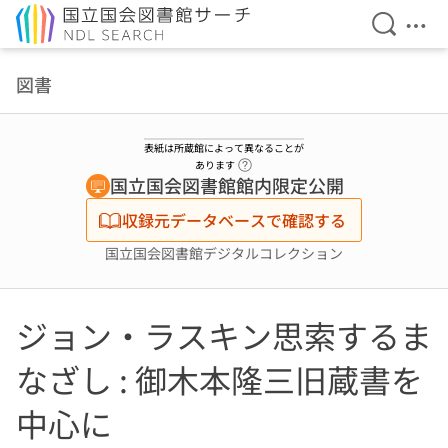
検索を開
メニ
本文へ移動
図書
表紙は所蔵館によって異なることが
ヘルプページへのリンク
あります
国立国会図書館館内限定公開
収録元データベースで確認する
国立国会図書館デジタルコレクション
ジョン・ラスキン思索するま
なざし : 御木本隆三旧蔵書を
中心に