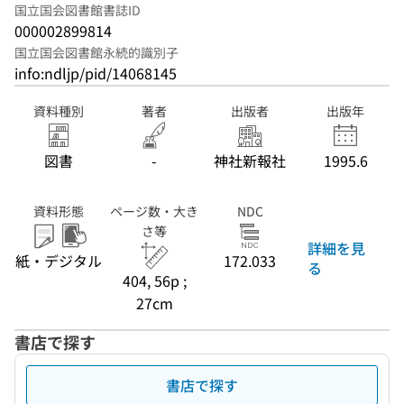
国立国会図書館書誌ID
000002899814
国立国会図書館永続的識別子
info:ndljp/pid/14068145
資料種別
著者
出版者
出版年
図書
-
神社新報社
1995.6
資料形態
ページ数・大き
NDC
さ等
詳細を見
紙・デジタル
172.033
る
404, 56p ;
27cm
書店で探す
書店で探す