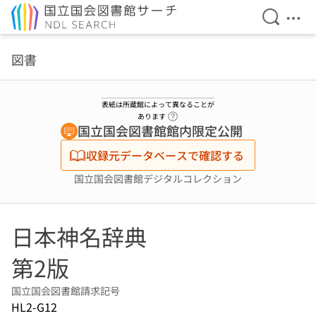
検索を開
メニ
本文へ移動
図書
表紙は所蔵館によって異なることが
ヘルプページへのリンク
あります
国立国会図書館館内限定公開
収録元データベースで確認する
国立国会図書館デジタルコレクション
日本神名辞典
第2版
国立国会図書館請求記号
HL2-G12