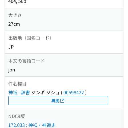
404, 56p
大きさ
27cm
出版地（国名コード）
JP
本文の言語コード
jpn
件名標目
神祇--辞書
ジンギ ジショ
(
00598422
)
典拠
NDC9版
172.033 : 神祇・神道史