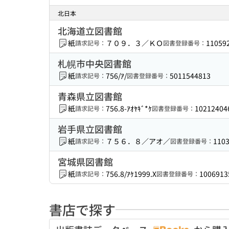
北日本
北海道立図書館
紙
７０９．３／ＫＯ
11059
請求記号：
図書登録番号：
札幌市中央図書館
紙
756/ｱ/
5011544813
請求記号：
図書登録番号：
青森県立図書館
紙
756.8-ｱｵﾔｷﾞ*ｹ
10212404
請求記号：
図書登録番号：
岩手県立図書館
紙
７５６．８／アオ／
110
請求記号：
図書登録番号：
宮城県図書館
紙
756.8/ｱｹ1999.X
1006913
請求記号：
図書登録番号：
書店で探す