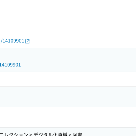
01/14109901
1
d/14109901
レクション > デジタル化資料 > 図書