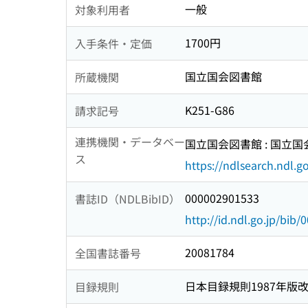
一般
対象利用者
1700円
入手条件・定価
国立国会図書館
所蔵機関
K251-G86
請求記号
連携機関・データベー
国立国会図書館 : 国立
ス
https://ndlsearch.ndl.go
000002901533
書誌ID（NDLBibID）
http://id.ndl.go.jp/bib
20081784
全国書誌番号
日本目録規則1987年版
目録規則