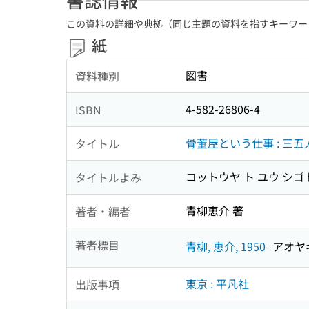
この資料の詳細や典拠（同じ主題の資料を指すキーワー
紙
図書
資料種別
4-582-26806-4
ISBN
骨董屋という仕事 : 三
タイトル
コットウヤ ト ユウ シゴ
タイトルよみ
青柳恵介 著
著者・編者
著者標目
青柳, 恵介, 1950-
アオヤギ,
東京 : 平凡社
出版事項