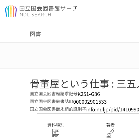
本文へ移動
図書
骨董屋という仕事 : 三
K251-G86
国立国会図書館請求記号
000002901533
国立国会図書館書誌ID
info:ndljp/pid/141099
国立国会図書館永続的識別子
資料種別
著者