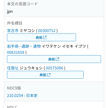
本文の言語コード
jpn
件名標目
宮古市
ミヤコシ
(
00300752
)
典拠
岩手県--遺跡・遺物
イワテケン イセキ イブツ
(
00631658
)
典拠
住居址
ジュウキョシ
(
00575096
)
典拠
NDC9版
210.0254 : 日本史
NDLC