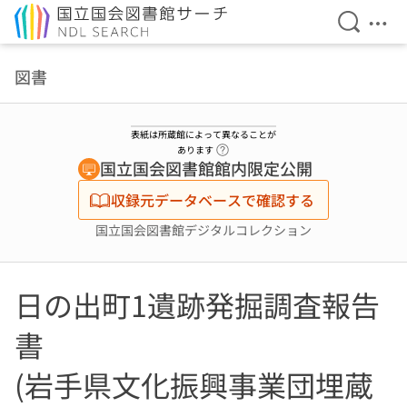
検索を開
メニ
本文へ移動
図書
表紙は所蔵館によって異なることが
ヘルプページへのリンク
あります
国立国会図書館館内限定公開
収録元データベースで確認する
国立国会図書館デジタルコレクション
日の出町1遺跡発掘調査報告
書
(岩手県文化振興事業団埋蔵