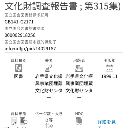
文化財調査報告書 ; 第315集)
国立国会図書館請求記号
GB141-G2171
国立国会図書館書誌ID
000002918256
国立国会図書館永続的識別子
info:ndljp/pid/14029187
資料種別
著者
出版者
出版年
図書
岩手県文化振
岩手県文化振
1999.11
興事業団埋蔵
興事業団埋蔵
文化財センタ
文化財センタ
ー
ー
資料形態
ページ数・大き
NDC
さ等
詳細を見
る