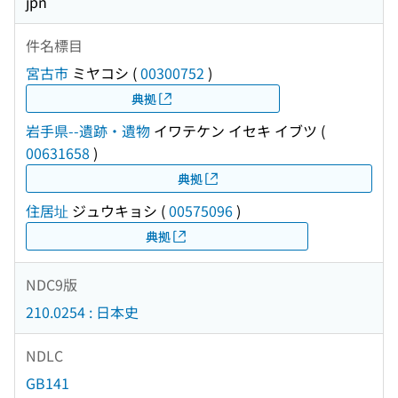
jpn
件名標目
宮古市
ミヤコシ
(
00300752
)
典拠
岩手県--遺跡・遺物
イワテケン イセキ イブツ
(
00631658
)
典拠
住居址
ジュウキョシ
(
00575096
)
典拠
NDC9版
210.0254 : 日本史
NDLC
GB141