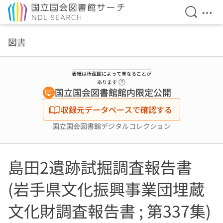
検索を開
メニ
本文へ移動
図書
表紙は所蔵館によって異なることが
ヘルプページへのリンク
あります
国立国会図書館館内限定公開
収録元データベースで確認する
国立国会図書館デジタルコレクション
島田2遺跡試掘調査報告書
(岩手県文化振興事業団埋蔵
文化財調査報告書 ; 第337集)