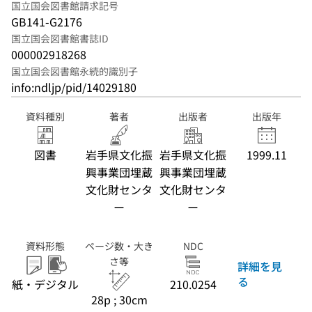
国立国会図書館請求記号
GB141-G2176
国立国会図書館書誌ID
000002918268
国立国会図書館永続的識別子
info:ndljp/pid/14029180
資料種別
著者
出版者
出版年
図書
岩手県文化振
岩手県文化振
1999.11
興事業団埋蔵
興事業団埋蔵
文化財センタ
文化財センタ
ー
ー
資料形態
ページ数・大き
NDC
さ等
詳細を見
る
紙・デジタル
210.0254
28p ; 30cm