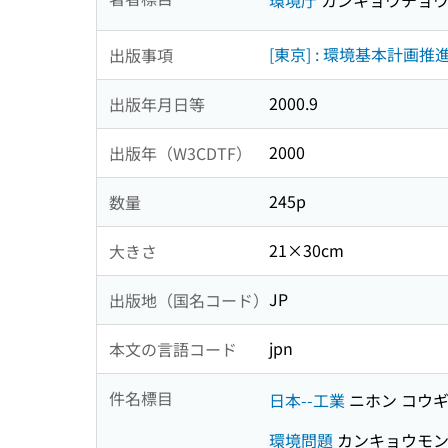
[東京] : 環境基本計画
出版事項
2000.9
出版年月日等
2000
出版年（W3CDTF）
245p
数量
21×30cm
大きさ
JP
出版地（国名コード）
jpn
本文の言語コード
件名標目
日本--工業
ニホン コウ
環境問題
カンキョウモ