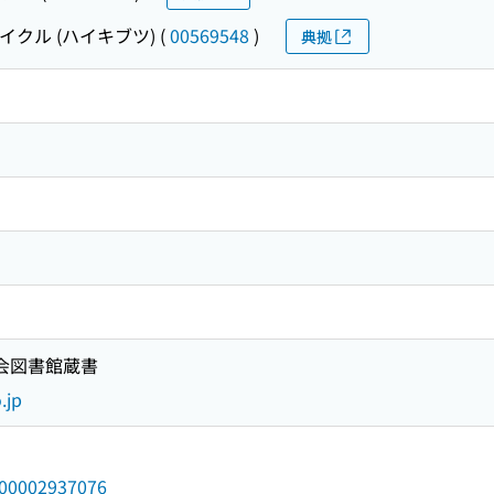
イクル (ハイキブツ)
(
00569548
)
典拠
国会図書館蔵書
.jp
/000002937076