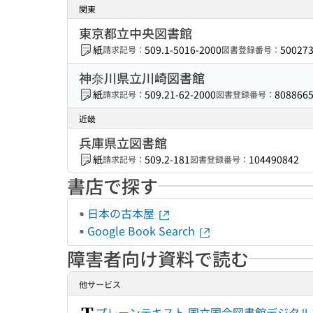
関東
東京都立中央図書館
紙
509.1-5016-2000
50027
請求記号：
図書登録番号：
神奈川県立川崎図書館
紙
509.21-62-2000
808866
請求記号：
図書登録番号：
近畿
兵庫県立図書館
紙
509.2-181
104490842
請求記号：
図書登録番号：
書店で探す
日本の古本屋
Google Book Search
障害者向け資料で読む
他サービス
プレーンテキスト 国立国会図書館デジタ