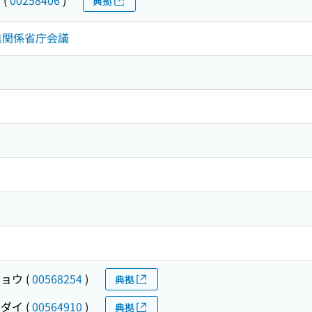
典拠
推進関係省庁会議
ギョウ
(
00568254
)
典拠
ンダイ
(
00564910
)
典拠