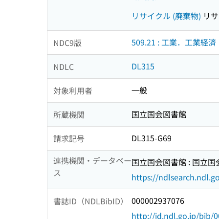
リサイクル (廃棄物)
リサ
509.21 : 工業．工業経済
NDC9版
DL315
NDLC
一般
対象利用者
国立国会図書館
所蔵機関
DL315-G69
請求記号
連携機関・データベー
国立国会図書館 : 国立
ス
https://ndlsearch.ndl.go
000002937076
書誌ID（NDLBibID）
http://id.ndl.go.jp/bib