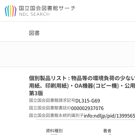
本文へ移動
図書
個別製品リスト : 物品等の環境負荷の少ない
用紙、印刷用紙)・OA機器(コピー機)・公用
第3版
DL315-G69
国立国会図書館請求記号
000002937076
国立国会図書館書誌ID
info:ndljp/pid/139956
国立国会図書館永続的識別子
資料種別
著者