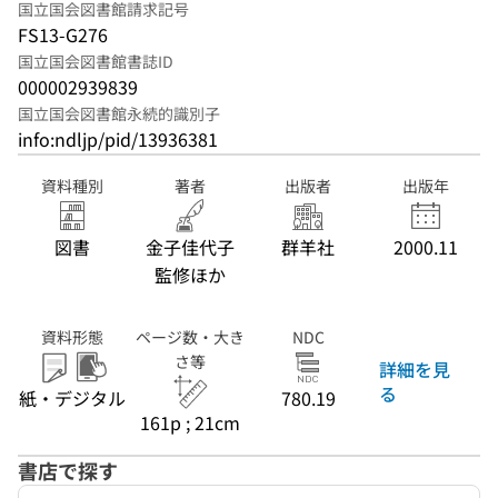
国立国会図書館請求記号
FS13-G276
国立国会図書館書誌ID
000002939839
国立国会図書館永続的識別子
info:ndljp/pid/13936381
資料種別
著者
出版者
出版年
図書
金子佳代子
群羊社
2000.11
監修ほか
資料形態
ページ数・大き
NDC
さ等
詳細を見
る
紙・デジタル
780.19
161p ; 21cm
書店で探す