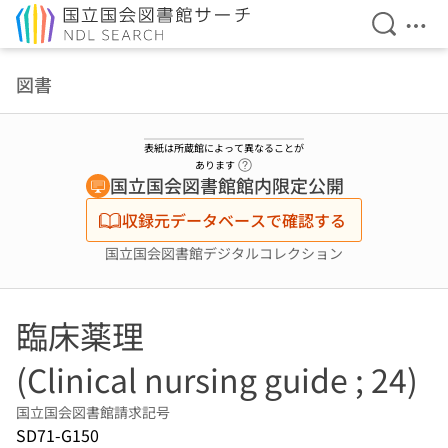
検索を開
メニ
本文へ移動
図書
表紙は所蔵館によって異なることが
ヘルプページへのリンク
あります
国立国会図書館館内限定公開
収録元データベースで確認する
国立国会図書館デジタルコレクション
臨床薬理
(Clinical nursing guide ; 24)
国立国会図書館請求記号
SD71-G150