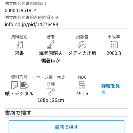
国立国会図書館書誌ID
000002951914
国立国会図書館永続的識別子
info:ndljp/pid/14276488
資料種別
著者
出版者
出版年
図書
海老原昭夫
メディカ出版
2000.3
編著ほか
資料形態
ページ数・大き
NDC
さ等
詳細を見
る
紙・デジタル
491.5
188p ; 26cm
書店で探す
書店で探す