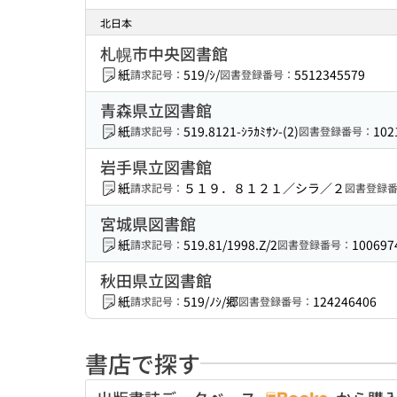
北日本
札幌市中央図書館
紙
519/ｼ/
5512345579
請求記号：
図書登録番号：
青森県立図書館
紙
519.8121-ｼﾗｶﾐｻﾝ-(2)
102
請求記号：
図書登録番号：
岩手県立図書館
紙
５１９．８１２１／シラ／２
請求記号：
図書登録
宮城県図書館
紙
519.81/1998.Z/2
100697
請求記号：
図書登録番号：
秋田県立図書館
紙
519/ﾉｼ/郷
124246406
請求記号：
図書登録番号：
書店で探す