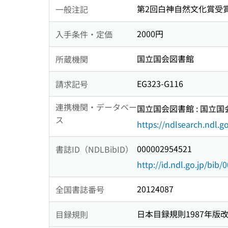
第2回白神自然文化賞受
一般注記
2000円
入手条件・定価
国立国会図書館
所蔵機関
EG323-G116
請求記号
連携機関・データベー
国立国会図書館 : 国立
ス
https://ndlsearch.ndl.go
000002954521
書誌ID（NDLBibID）
http://id.ndl.go.jp/bib
20124087
全国書誌番号
日本目録規則1987年版
目録規則