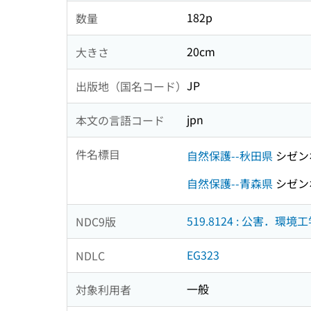
182p
数量
20cm
大きさ
JP
出版地（国名コード）
jpn
本文の言語コード
件名標目
自然保護--秋田県
シゼン
自然保護--青森県
シゼン
519.8124 : 公害．環境
NDC9版
EG323
NDLC
一般
対象利用者