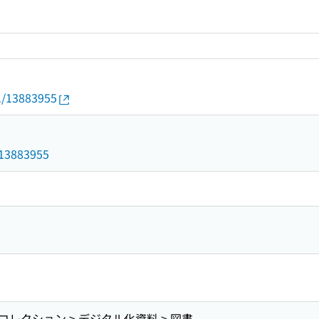
01/13883955
5
d/13883955
レクション > デジタル化資料 > 図書