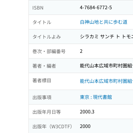
4-7684-6772-5
ISBN
白神山地と共に歩む道
タイトル
シラカミ サンチ ト トモ
タイトルよみ
2
巻次・部編番号
能代山本広域市町村圏組
著者・編者
著者標目
能代山本広域市町村圏組
東京 : 現代書館
出版事項
2000.3
出版年月日等
2000
出版年（W3CDTF）