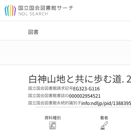
本文へ移動
図書
白神山地と共に歩む道. 
EG323-G116
国立国会図書館請求記号
000002954521
国立国会図書館書誌ID
info:ndljp/pid/138839
国立国会図書館永続的識別子
資料種別
著者