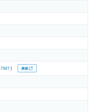
47987
)
典拠