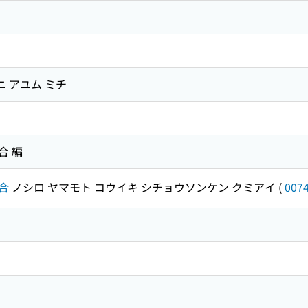
ニ アユム ミチ
合 編
合
ノシロ ヤマモト コウイキ シチョウソンケン クミアイ
(
007