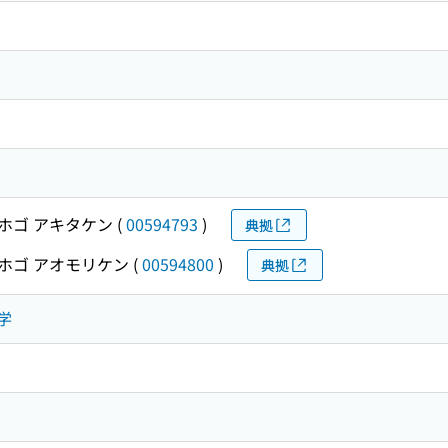
ホゴ アキタケン
(
00594793
)
典拠
ホゴ アオモリケン
(
00594800
)
典拠
工学