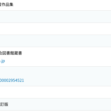
賞作品集
国会図書館蔵書
.jp
/000002954521
改訂版