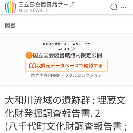
検索を開
メニ
本文へ移動
図書
表紙は所蔵館によって異なることが
ヘルプページへのリンク
あります
国立国会図書館館内限定公開
収録元データベースで確認する
国立国会図書館デジタルコレクション
大和川流域の遺跡群 : 埋蔵文
化財発掘調査報告書. 2
(八千代町文化財調査報告書 ;