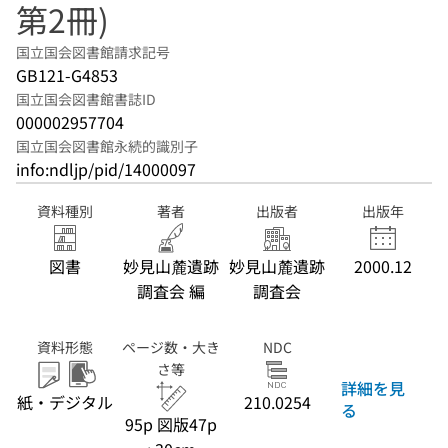
第2冊)
国立国会図書館請求記号
GB121-G4853
国立国会図書館書誌ID
000002957704
国立国会図書館永続的識別子
info:ndljp/pid/14000097
資料種別
著者
出版者
出版年
図書
妙見山麓遺跡
妙見山麓遺跡
2000.12
調査会 編
調査会
資料形態
ページ数・大き
NDC
さ等
詳細を見
紙・デジタル
210.0254
る
95p 図版47p