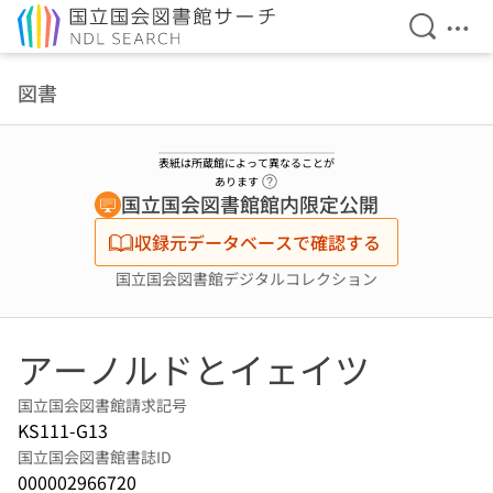
検索を開
メニ
本文へ移動
図書
表紙は所蔵館によって異なることが
ヘルプページへのリンク
あります
国立国会図書館館内限定公開
収録元データベースで確認する
国立国会図書館デジタルコレクション
アーノルドとイェイツ
国立国会図書館請求記号
KS111-G13
国立国会図書館書誌ID
000002966720