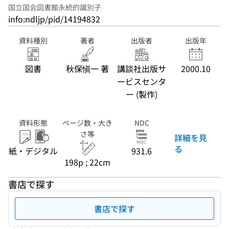
国立国会図書館永続的識別子
info:ndljp/pid/14194832
資料種別
著者
出版者
出版年
図書
秋保愼一 著
講談社出版サ
2000.10
ービスセンタ
ー (製作)
資料形態
ページ数・大き
NDC
さ等
詳細を見
る
紙・デジタル
931.6
198p ; 22cm
書店で探す
書店で探す