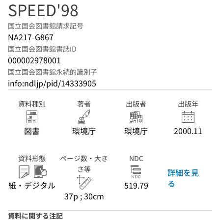
SPEED'98
国立国会図書館請求記号
NA217-G867
国立国会図書館書誌ID
000002978001
国立国会図書館永続的識別子
info:ndljp/pid/14333905
資料種別
著者
出版者
出版年
図書
環境庁
環境庁
2000.11
資料形態
ページ数・大き
NDC
さ等
詳細を見
る
紙・デジタル
519.79
37p ; 30cm
資料に関する注記