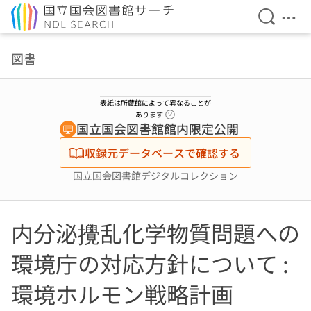
検索を開
メニ
本文へ移動
図書
表紙は所蔵館によって異なることが
ヘルプページへのリンク
あります
国立国会図書館館内限定公開
収録元データベースで確認する
国立国会図書館デジタルコレクション
内分泌攪乱化学物質問題への
環境庁の対応方針について :
環境ホルモン戦略計画