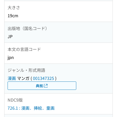
大きさ
19cm
出版地（国名コード）
JP
本文の言語コード
jpn
ジャンル・形式用語
漫画
マンガ
(
001347325
)
典拠
NDC9版
726.1 : 漫画．挿絵．童画