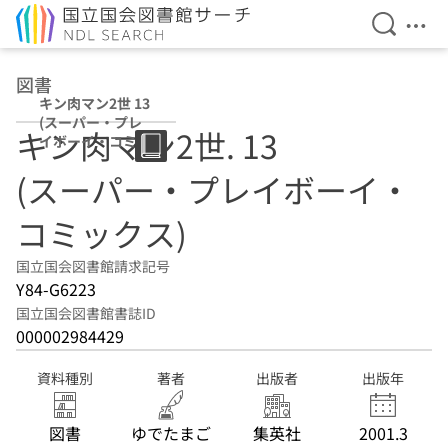
検索を開
メニ
本文へ移動
図書
キン肉マン2世 13
(スーパー・プレ
キン肉マン2世. 13
イボーイ・コミッ
クス)
(スーパー・プレイボーイ・
コミックス)
国立国会図書館請求記号
Y84-G6223
国立国会図書館書誌ID
000002984429
資料種別
著者
出版者
出版年
図書
ゆでたまご
集英社
2001.3