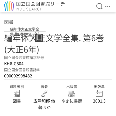
検索を開
メニ
本文へ移動
図書
編年体大正文学全
集 第6巻(大正6年)
編年体大正文学全集. 第6巻
(大正6年)
国立国会図書館請求記号
KH6-G504
国立国会図書館書誌ID
000002998482
資料種別
著者
出版者
出版年
図書
広津和郎 他
ゆまに書房
2001.3
著ほか