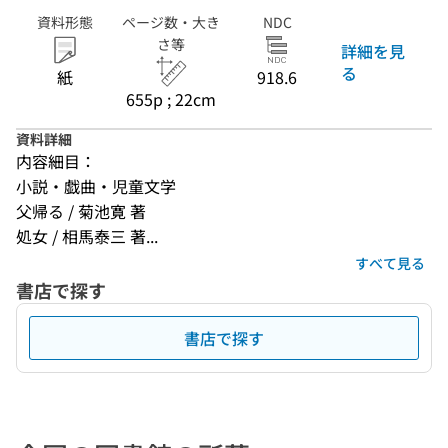
資料形態
ページ数・大き
NDC
さ等
詳細を見
る
紙
918.6
655p ; 22cm
資料詳細
内容細目：
小説・戯曲・児童文学
父帰る / 菊池寛 著
処女 / 相馬泰三 著...
すべて見る
書店で探す
書店で探す